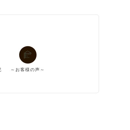
記
～お客様の声～