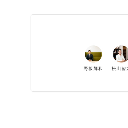
野坂
輝和
松山
智