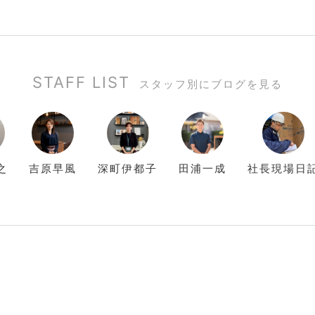
STAFF LIST
スタッフ別にブログを見る
之
吉原
早風
深町
伊都子
田浦
一成
社長現場日