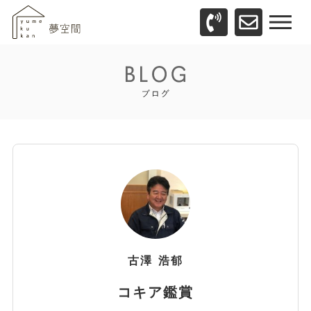
古澤
浩郁
コキア鑑賞