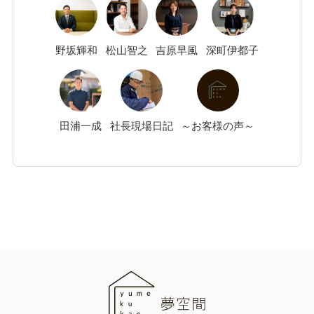
野坂
輝和
松山
智之
吉原
早風
深町
伊都子
田浦
一成
社長現場日記
～お客様の声～