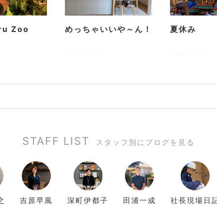
ru Zoo
めっちゃいいや～ん！
夏休み
2026.08.03
2026.08.01
STAFF LIST
スタッフ別にブログを見る
之
吉原
早風
深町
伊都子
田浦
一成
社長現場日