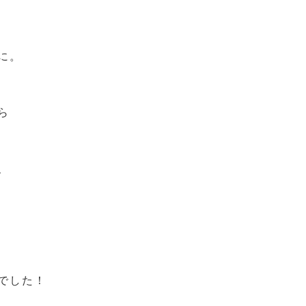
に。
ら
、
でした！