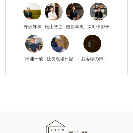
野坂
輝和
松山
智之
吉原
早風
深町
伊都子
田浦
一成
社長現場日記
～お客様の声～