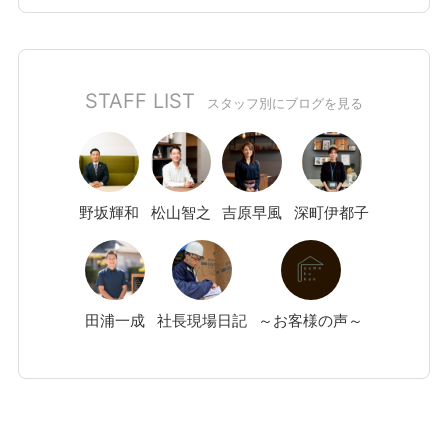
STAFF LIST
スタッフ別にブログを見る
野坂
輝和
松山
智之
吉原
早風
深町
伊都子
田浦
一成
社長現場日記
～お客様の声～