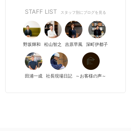
STAFF LIST
スタッフ別にブログを見る
野坂
輝和
松山
智之
吉原
早風
深町
伊都子
田浦
一成
社長現場日記
～お客様の声～