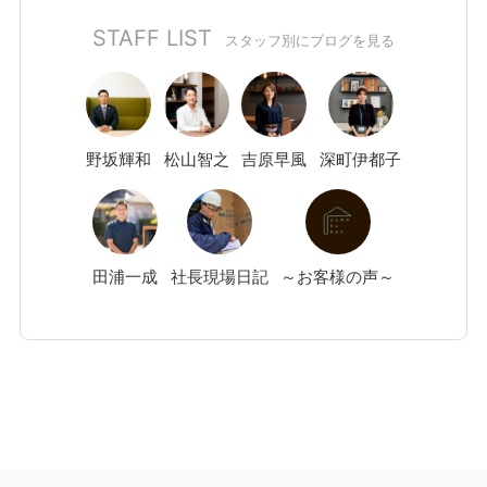
STAFF LIST
スタッフ別にブログを見る
野坂
輝和
松山
智之
吉原
早風
深町
伊都子
田浦
一成
社長現場日記
～お客様の声～