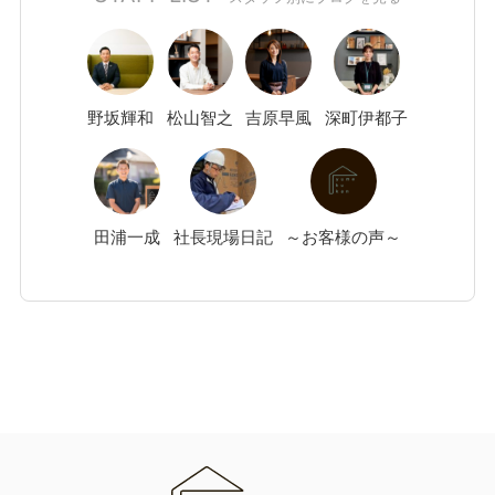
野坂
輝和
松山
智之
吉原
早風
深町
伊都子
田浦
一成
社長現場日記
～お客様の声～