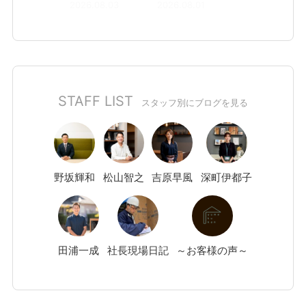
2026.08.03
2026.08.01
STAFF LIST
スタッフ別にブログを見る
野坂
輝和
松山
智之
吉原
早風
深町
伊都子
田浦
一成
社長現場日記
～お客様の声～