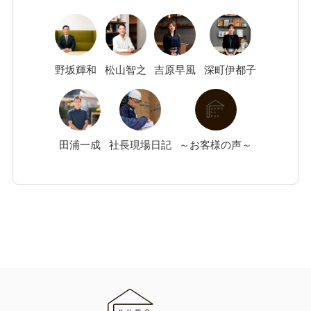
野坂
輝和
松山
智之
吉原
早風
深町
伊都子
田浦
一成
社長現場日記
～お客様の声～