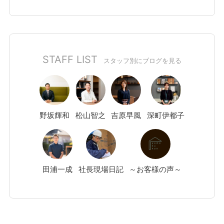
STAFF LIST
スタッフ別にブログを見る
野坂
輝和
松山
智之
吉原
早風
深町
伊都子
田浦
一成
社長現場日記
～お客様の声～