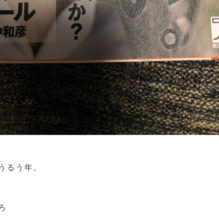
うるう年。
ろ