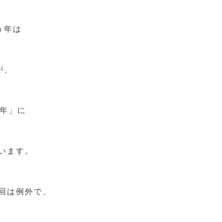
う年は
が、
う年」に
います。
回は例外で、