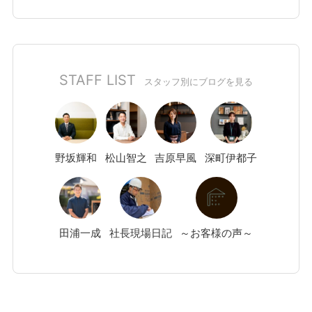
STAFF LIST
スタッフ別にブログを見る
野坂
輝和
松山
智之
吉原
早風
深町
伊都子
田浦
一成
社長現場日記
～お客様の声～